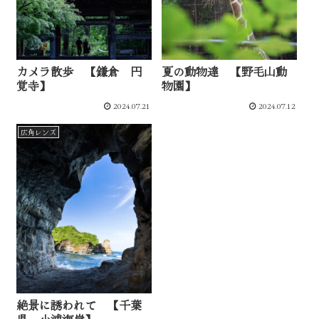
カメラ散歩 【鎌倉 円
夏の動物達 【野毛山動
覚寺】
物園】
2024.07.21
2024.07.12
広角レンズ
絶景に誘われて 【千葉