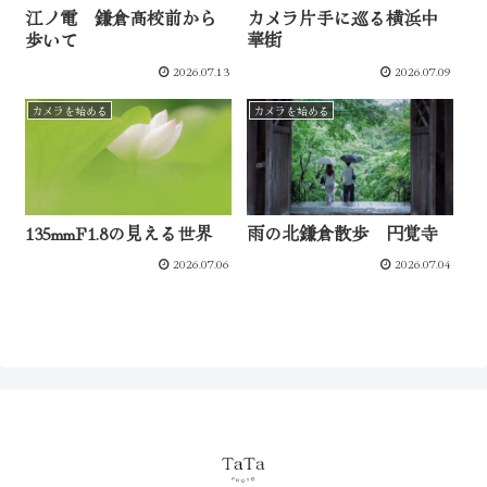
江ノ電 鎌倉高校前から
カメラ片手に巡る横浜中
歩いて
華街
2026.07.13
2026.07.09
カメラを始める
カメラを始める
135mmF1.8の見える世界
雨の北鎌倉散歩 円覚寺
2026.07.06
2026.07.04