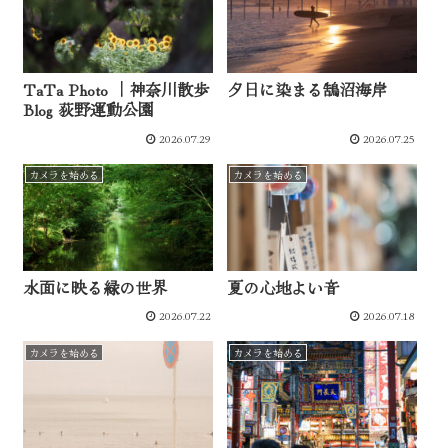
TaTa Photo ｜神奈川散歩
夕日に染まる鵠沼海岸
Blog 荻野運動公園
2026.07.29
2026.07.25
カメラを始める
カメラを始める
水面に映る緑の世界
夏の心地よい音
2026.07.22
2026.07.18
カメラを始める
カメラを始める