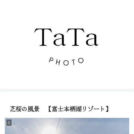
芝桜の風景 【富士本栖湖リゾート】
花