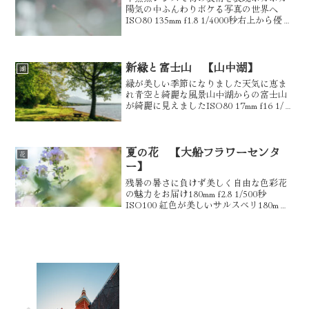
陽気の中ふんわりボケる写真の世界へ
ISO80 135mm f1.8 1/4000秒右上から優し
い光が入りいい感じ仕上がりました
ISO80 135mm f1.8 1/800秒ISO80 135mm
f1.8...
新緑と富士山 【山中湖】
湖
緑が美しい季節になりました天気に恵ま
れ青空と綺麗な風景山中湖からの富士山
が綺麗に見えましたISO80 17mm f16 1/40
秒 ISO80 17mm f18 1/40秒 夕焼けの渚
から見た新緑に囲まれた富士山ISO80
17mm f16...
夏の花 【大船フラワーセンタ
花
ー】
残暑の暑さに負けず美しく自由な色彩花
の魅力をお届け180mm f2.8 1/500秒
ISO100 紅色が美しいサルスベリ180mm
f2.8 1/1600秒 ISO100 色彩を感じてボケ
を楽しんで180mm f2.8 1/400秒 IS...