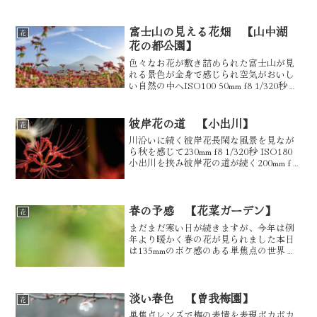
富士山の見える花畑 【山中湖
花
花の都公園】
色々なお花が敷き詰められた富士山が見
れる景色が全身で感じられ空気がおいし
い自然の中へISO100 50mm f8 1/320秒
ISO100 24mm f8 1/400秒 ISO100 24mm
f13 1/640秒 コスモスと富士山の風景...
彼岸花の道 【小出川】
花
川沿いに続く彼岸花長閑な風景を見なが
ら秋を感じて230mm f8 1/320秒 ISO180
小出川を挟み彼岸花の道が続く200mm f9
1/320秒 ISO250地元の人がちらほらいる
くらいで静かな場所300mm f6.3 1/640秒 ...
春の予感 【花菜ガーデン】
花
まだまだ寒い日が続きますが、今年は例
年より暖かく春の花が見られました本日
は135mmのボケ感のある単焦点の世界へ
ISO80 135mm f1.8 1/6400秒手前の水仙の
花をボカして全体をふんわり白く包み込
むようにISO80 135mm ...
淡い春色 【曽我梅園】
花
単焦点レンズで梅の表情を表現ポカポカ