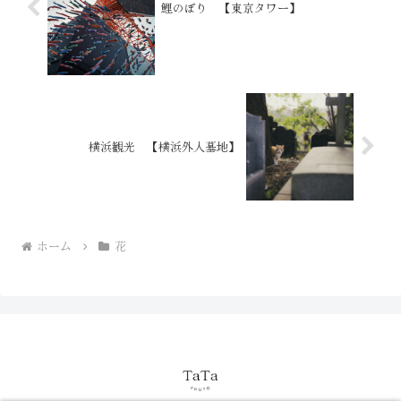
鯉のぼり 【東京タワー】
横浜観光 【横浜外人墓地】
ホーム
花