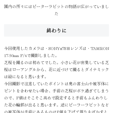
園内の所々にはピーターラビットの物語が広がっていまし
た
終わりに
今回使用したカメラは・SONYα7SⅢレンズは・TAMRON
17-50mm F/4で撮影しました。
芝桜を撮るのは初めてでした。小さい花が密集している芝
桜はローアングルから、花に近づけて撮るとダイナミック
は絵になると思います。
今回撮影で注意していたポイントは奥の富士山や被写体に
ピントを合わせたい場合、手前の芝桜がボケ過ぎてしまう
ので、F値はそこそこ高めで設定すると手前もふんわりし
た花の輪郭が出ると思います。逆にピーラーラビットなど
の被写体が手前にあるものはF値を下げて周りをぼかすと