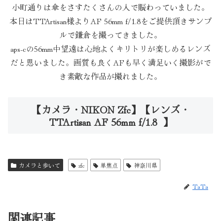
小町通りは傘をさすたくさんの人で賑わっていました。
本日はTTArtisan様よりAF 56mm f/1.8をご提供頂きサンプ
ルで鎌倉を撮ってきました。
aps-cの56mm中望遠は心地よくキリトリが楽しめるレンズ
だと思いました。画質も良くAFも早く満足いく撮影がで
き素敵な作品が撮れました。
【カメラ・NIKON Zfc】【レンズ・
TTArtisan AF 56mm f/1.8 】
カメラと歩いて
zfc
単焦点
神奈川県
TaTa
関連記事