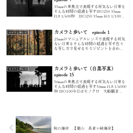
35mmの単焦点で表現する何気ない日常を
そんな時間の経過を写すISO250 35mm
f1.8 1/400秒 ISO250 35mm f6.3 1/100
秒 優しい光が入り床に映るリフレクシ
ョンISO250 35mm f4.5 1/125秒...
カメラと歩いて episode 1
カメラと歩いて
25mmのマニュアルレンズで表現する何気
ない日常をそんな時間の経過を写す色々
な写し方で見せるモミジピントを合わせ
ずに、全体のシルエットや色の表現を楽
しむのもいいなと思いました広いこの場
所には、公園、客車、岡本太郎美術館も
ありアートを満喫でき...
カメラと歩いて（白黒写真）
カメラと歩いて
episode 15
56mmの単焦点で表現する何気ない日常を
そんな時間の経過を写す56mm f1.8 1/4000
秒 ISO100今日はモノクロ 大船観音
56mm f1.8 1/1000秒 ISO100想いを込めて
56mm f1.8 1/80秒 ISO1600...
秋の海岸 【葉山 長者ヶ崎海岸】