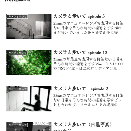
カメラと歩いて episode 5
カメラと歩いて
25mmのマニュアルレンズで表現する何気
ない日常をそんな時間の経過を写す梅が
まだ咲いていました茅ヶ崎美術館に寄っ
てみました美術館のキリトリいいですね
散歩しながらパシャリ氷室庭園でツバキ
を見にお散歩とカメラと私今回使用【カ
メラ・NIKON Z...
カメラと歩いて episode 13
カメラと歩いて
35mmの単焦点で表現する何気ない日常を
そんな時間の経過を写す35mm f1.8 1/1000
秒 ISO100本日は二宮町ラディアン花の
丘公園へ35mm f1.8 1/4000秒 ISO100入り
口でコスモスがお出迎え35mm f1.8 1...
カメラと歩いて episode 2
カメラと歩いて
25mmのマニュアルレンズで表現する何気
ない日常をそんな時間の経過を写すピン
トを合わせずにフォルムやその場所の空
気感をキリトリ歩いていると被写体はあ
ちらこちらに落ち葉も風情があって素敵
イルミネーションの時期、帰りに寄った
テラスモールでは大き...
カメラと歩いて（白黒写真）
カメラと歩いて
episode 7