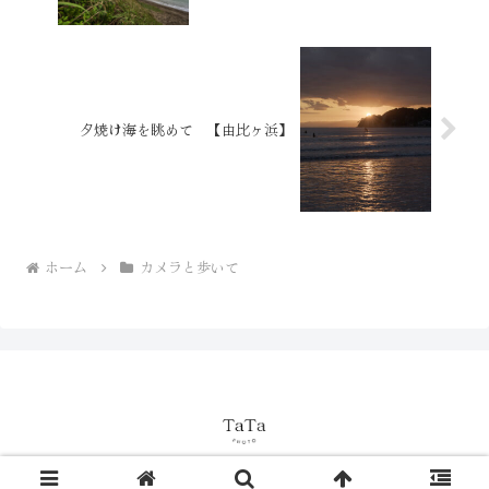
夕焼け海を眺めて 【由比ヶ浜】
ホーム
カメラと歩いて
© 2023 TaTa Photo.