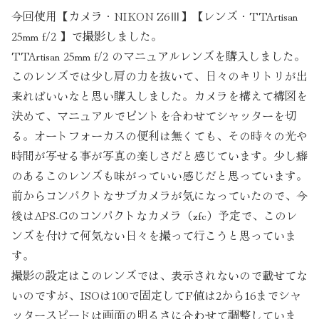
今回使用【カメラ・NIKON Z6Ⅲ】【レンズ・TTArtisan
25mm f/2 】で撮影しました。
TTArtisan 25mm f/2 のマニュアルレンズを購入しました。
このレンズでは少し肩の力を抜いて、日々のキリトリが出
来ればいいなと思い購入しました。カメラを構えて構図を
決めて、マニュアルでピントを合わせてシャッターを切
る。オートフォーカスの便利は無くても、その時々の光や
時間が写せる事が写真の楽しさだと感じています。少し癖
のあるこのレンズも味がっていい感じだと思っています。
前からコンパクトなサブカメラが気になっていたので、今
後はAPS-Cのコンパクトなカメラ（zfc）予定で、このレ
ンズを付けて何気ない日々を撮って行こうと思っていま
す。
撮影の設定はこのレンズでは、表示されないので載せてな
いのですが、ISOは100で固定してF値は2から16までシャ
ッタースピードは画面の明るさに合わせて調整していま