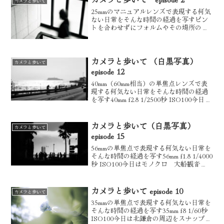
カメラと歩いて
25mmのマニュアルレンズで表現する何気
ない日常をそんな時間の経過を写すピン
トを合わせずにフォルムやその場所の空
気感をキリトリ歩いていると被写体はあ
ちらこちらに落ち葉も風情があって素敵
イルミネーションの時期、帰りに寄った
テラスモールでは大き...
カメラと歩いて （白黒写真）
カメラと歩いて
episode 12
40mm（60mm相当）の単焦点レンズで表
現する何気ない日常をそんな時間の経過
を写す40mm f2.8 1/2500秒 ISO100今日は
極楽寺駅で降り稲村ヶ崎駅までカメラ散
歩40mm f2.8 1/1600秒 ISO100久々に極楽
寺に来...
カメラと歩いて（白黒写真）
カメラと歩いて
episode 15
56mmの単焦点で表現する何気ない日常を
そんな時間の経過を写す56mm f1.8 1/4000
秒 ISO100今日はモノクロ 大船観音
56mm f1.8 1/1000秒 ISO100想いを込めて
56mm f1.8 1/80秒 ISO1600...
カメラと歩いて episode 10
カメラと歩いて
35mmの単焦点で表現する何気ない日常を
そんな時間の経過を写す35mm f8 1/60秒
ISO100今日は北鎌倉の周辺をスナップし