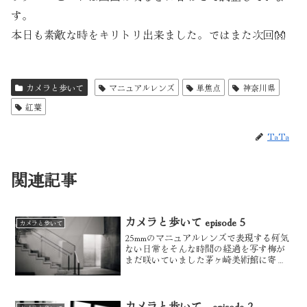
す。
本日も素敵な時をキリトリ出来ました。ではまた次回👐
カメラと歩いて
マニュアルレンズ
単焦点
神奈川県
紅葉
TaTa
関連記事
カメラと歩いて episode 5
カメラと歩いて
25mmのマニュアルレンズで表現する何気
ない日常をそんな時間の経過を写す梅が
まだ咲いていました茅ヶ崎美術館に寄っ
てみました美術館のキリトリいいですね
散歩しながらパシャリ氷室庭園でツバキ
を見にお散歩とカメラと私今回使用【カ
メラ・NIKON Z...
カメラと歩いて episode 2