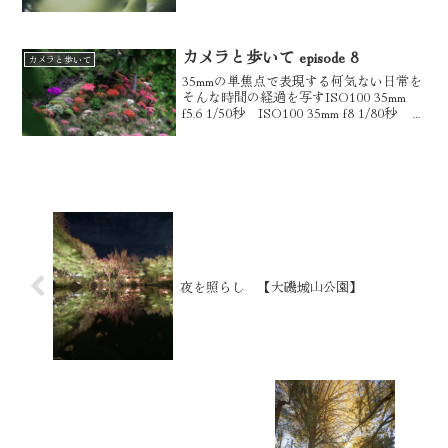
て紫陽花を見に明月院へ駅出てすぐの円
覚寺は階段とモミジの素敵な場所35mm f8
1/320秒 ISO100...
カメラと歩いて episode 8
カメラと歩いて
35mmの単焦点で表現する何気ない日常を
そんな時間の経過を写すISO100 35mm
f5.6 1/50秒 ISO100 35mm f8 1/80秒
ISO100 35mm f1.8 1/1000秒 鎌倉を散
歩 仏行寺にツツジを見にISO1...
夜を照らし 【大磯城山公園】