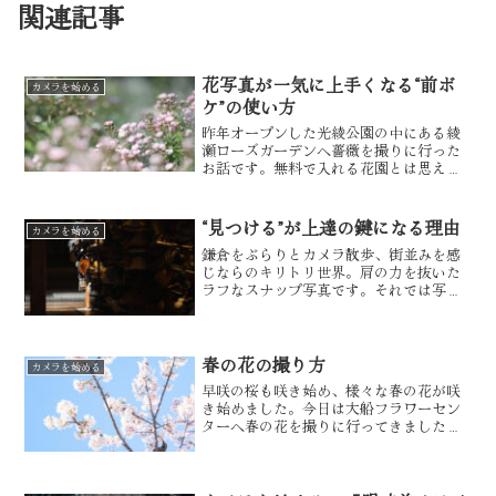
関連記事
花写真が一気に上手くなる“前ボ
カメラを始める
ケ”の使い方
昨年オープンした光綾公園の中にある綾
瀬ローズガーデンへ薔薇を撮りに行った
お話です。無料で入れる花園とは思えな
いくらい多くの種類の花が見れる素敵な
所でした。では写真とカメラのお話をし
ていきます。135mm f1.8 1/1600秒
“見つける”が上達の鍵になる理由
カメラを始める
ISO10...
鎌倉をぶらりとカメラ散歩、街並みを感
じならのキリトリ世界。肩の力を抜いた
ラフなスナップ写真です。それでは写真
とカメラのお話をしていきます。135mm
f4 1/800秒 ISO100135mm f4 1/640秒
ISO100鎌倉駅を出てつ...
春の花の撮り方
カメラを始める
早咲の桜も咲き始め、様々な春の花が咲
き始めました。今日は大船フラワーセン
ターへ春の花を撮りに行ってきました。
花をメインで撮る時は135mmの単焦点で
撮る事が多いです。花を見つけて背景を
ふんわりボカす表現が好きです。花や植