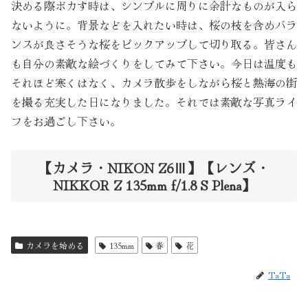
決める際ボカす時は、シンプルに周りに余計なものが入ら
ないように。背景などを入れたい時は、桜の枝を含めバラ
ンスが良さそうな桜をピックアップして切り取る。皆さん
も自分の素敵な絵づくりをしてみて下さい。今日は温度も
それほど寒くはなく、カメラ散歩をしながら桜と熱海の街
を撮る充実した日になりました。それでは素敵な写真ライ
フをお過ごし下さい。
【カメラ・NIKON Z6Ⅲ】【レンズ・
NIKKOR Z 135mm f/1.8 S Plena】
カメラを始める
135mm
春
花
TaTa