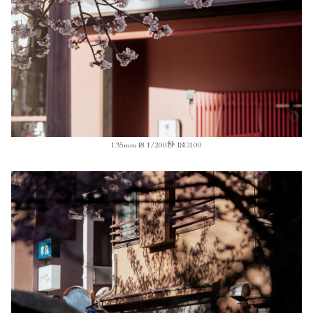
135mm f8 1/200秒 ISO100