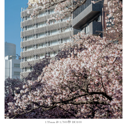
135mm f8 1/500秒 ISO100