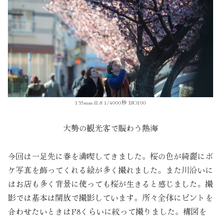
135mm f1.8 1/4000秒 ISO100
大勢の観光客で賑わう熱海
今回は一足先に春を満喫してきました。桜の色が綺麗にボ
ケ写真を飾ってくれる絵が多く撮れました。また川沿いに
はお店も多く背景に使っても桜が生きると感じました。撮
影では基本は開放で撮影しています。所々全体にピントを
合わせたいときはF8くらいに絞って撮りました。構図を