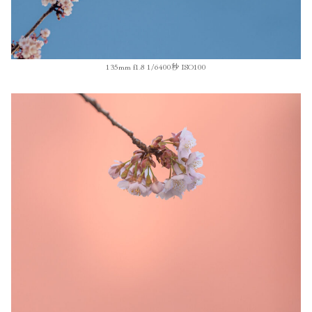
135mm f1.8 1/6400秒 ISO100