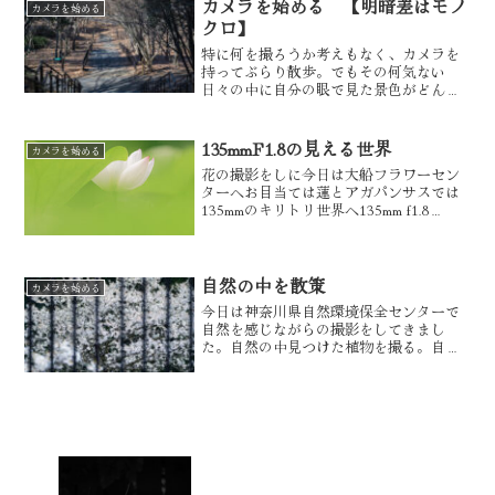
物が好きな方、花を撮...
カメラを始める 【明暗差はモノ
カメラを始める
クロ】
特に何を撮ろうか考えもなく、カメラを
持ってぶらり散歩。でもその何気ない
日々の中に自分の眼で見た景色がどんな
映える場所よりもいい感じに撮れる事も
あります。もちろん全然いい絵が撮れな
い事もたくさんありますが。今日は茅ヶ
135mmF1.8の見える世界
カメラを始める
崎里山公園に寄って、すぐお...
花の撮影をしに今日は大船フラワーセン
ターへお目当ては蓮とアガパンサスでは
135mmのキリトリ世界へ135mm f1.8
1/5000秒 ISO100135mm f1.8 1/2500秒
ISO100前ボケで包み込むように表現した
り、背景を玉...
自然の中を散策
カメラを始める
今日は神奈川県自然環境保全センターで
自然を感じながらの撮影をしてきまし
た。自然の中見つけた植物を撮る。自然
の中小さな生命を感じながらシャッター
を切る心地いい時間でした。それでは写
真をカメラの話をしていきます。135mm
f1.8 1/250...