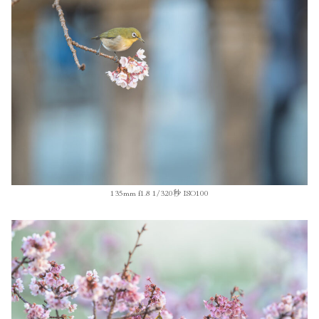
135mm f1.8 1/320秒 ISO100