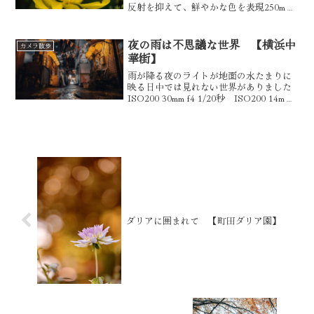
反射を抑えて、鮮やかな色を表現250mm
f6.3 1/200秒 ISO280 1.4x今日は鎌倉駅か
ら瑞泉寺までのカメラ散歩250mm f6.3
1/20...
夜の雨は不思議な世界 【横浜中
カメラ散歩
華街】
雨が降る夜のライトが地面の水たまりに
映る日中では見れない世界がありました
ISO200 30mm f4 1/20秒 ISO200 14mm
f4 1/20秒 ISO160 14mm f4 1/20秒 夜
のライトが水たまりに映り特別な絵に
ISO...
ダリアに囲まれて 【町田ダリア園】