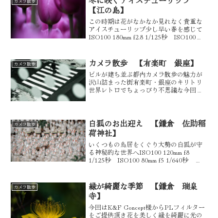
カメラ散歩
【江の島】
この時期は花がなかなか見れなく貴重な
アイスチューリップ少し早い春を感じて
ISO100 180mm f2.8 1/125秒 ISO100
180mm f2.8 1/800秒 ISO100 180mm f2.8
1/640秒 ISO100 13...
カメラ散歩 【有楽町 銀座】
カメラ散歩
ビルが建ち並ぶ都内カメラ散歩の魅力が
沢山詰まった街有楽町・銀座のキリトリ
世界レトロでちょっぴり不思議な今回の
作品たちISO100 16mm f2.8 1/30秒
ISO100 17mm f2.8 1/30秒ISO250 17mm
f2.8 1...
白狐のお出迎え 【鎌倉 佐助稲
カメラ散歩
荷神社】
いくつもの鳥居をくぐり大勢の白狐が守
る神秘的な世界へISO100 120mm f8
1/125秒 ISO100 80mm f5 1/640秒
ISO100 120mm f5 1/500秒 ISO100
120mm f5 1/160秒 入り口...
緑が綺麗な季節 【鎌倉 瑞泉
カメラ散歩
寺】
今回はK&F Concept様からPLフィルター
をご提供頂き花を美しく緑を綺麗に光の