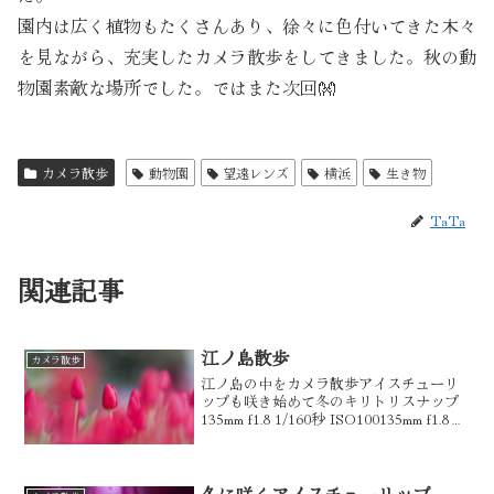
園内は広く植物もたくさんあり、徐々に色付いてきた木々
を見ながら、充実したカメラ散歩をしてきました。秋の動
物園素敵な場所でした。ではまた次回👐
カメラ散歩
動物園
望遠レンズ
横浜
生き物
TaTa
関連記事
江ノ島散歩
カメラ散歩
江ノ島の中をカメラ散歩アイスチューリ
ップも咲き始めて冬のキリトリスナップ
135mm f1.8 1/160秒 ISO100135mm f1.8
1/125秒 ISO250美味しそうな仲見世通り
を歩いてサムエルコッキング苑へ135mm
f5.6...
冬に咲くアイスチューリップ