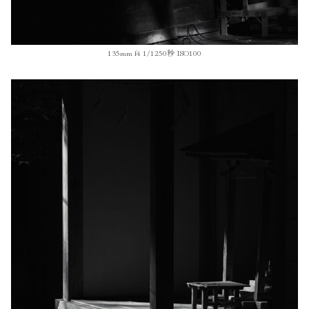
135mm f4 1/1250秒 ISO100