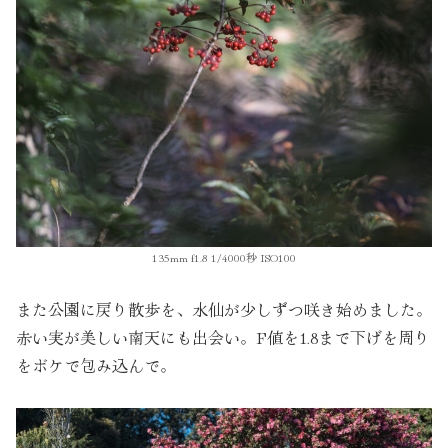
135mm f1.8 1/4000秒 ISO100
また公園に戻り散歩を、水仙が少しずつ咲き始めました。
赤い実が美しい南天にも出会い。F値を1.8まで下げを周り
をボケで包み込んで。