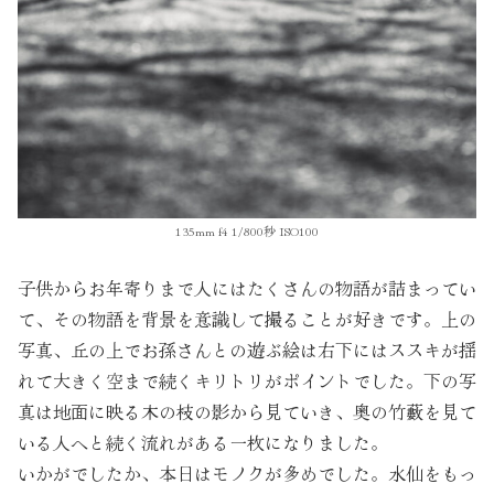
135mm f4 1/800秒 ISO100
子供からお年寄りまで人にはたくさんの物語が詰まってい
て、その物語を背景を意識して撮ることが好きです。上の
写真、丘の上でお孫さんとの遊ぶ絵は右下にはススキが揺
れて大きく空まで続くキリトリがポイントでした。下の写
真は地面に映る木の枝の影から見ていき、奥の竹藪を見て
いる人へと続く流れがある一枚になりました。
いかがでしたか、本日はモノクが多めでした。水仙をもっ