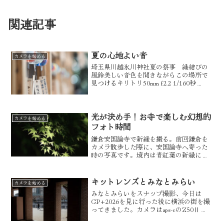
関連記事
夏の心地よい音
カメラを始める
埼玉県川越氷川神社夏の祭事 縁結びの
風鈴美しい音色を聞きながらこの場所で
見つけるキリトリ50mm f2.2 1/160秒
ISO280150mm f2.8 1/320秒
ISO100120mm f2.8 1/160秒 ISO250色と
りどり...
光が決め手！お寺で楽しむ幻想的
カメラを始める
フォト時間
鎌倉安国論寺で新緑を撮る。前回鎌倉を
カメラ散歩した際に、安国論寺へ寄った
時の写真です。境内は青紅葉の新緑にシ
ャガやツツジもあり、前回のスナップ写
真とはまた違ったボケで表現した写真を
多く撮ってきました。それでは写真とカ
キットレンズとみなとみらい
カメラを始める
メラのお話をしていきます...
みなとみらいをスナップ撮影、今日は
CP+2026を見に行った後に横浜の街を撮
ってきました。カメラはaps-cのZ50Ⅱで
レンズはキットレンズの16-50mmでスナ