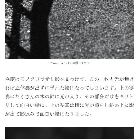
135mm f4 1/1250秒 ISO100
今度はモノクロで光と影を見つけて、この二枚も光が無け
れば立体感が出ずに平凡な絵になってしまいます。上の写
真はたくさんの木の幹に光が入り、その部分だけをキリト
リして面白い絵に。下の写真は柵に光が照らし斜め下に影
が出て影込みで面白い絵になりました。