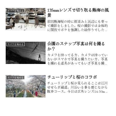
ップしてきました。キットレンズを使う
のは、初めてカメラを買った8年前以来だ
った...
135mmレンズで切り取る熱海の風
カメラを始める
景
前回熱海桜の時に街並みと浜辺にも寄っ
て撮影をしました。桜の撮影では全体的
に開放でボケを強調した絵作りでした。
スナップはF値は8くらいで撮る事が多い
です。ボケを表現するとのとは違う眼で
街を観察していきます。前回はいい被写
公園のスナップ写真は何を撮る
カメラを始める
体を見つけて背景を意識...
か？
カメラを持ってる方、カメラは持ってい
ないがスマホで写真を撮りたい方、写真
を撮れる道具があってもいざ写真を撮る
とき何を撮れば良いのか？外に出ればき
っと自分の好きな被写体に出会える。公
園から写真を始めるのもすごく良いと思
チューリップと桜のコラボ
カメラを始める
います。今日は公園に行き...
チューリップと桜が見られるここは江川
せせらぎ緑道。川沿いを春を感じながら
散歩コース。今日は広角レンズ14-30mm
のレンズを付けての撮影です。広角レン
ズの良さを活かしながらダイナミックな
構図を探してシャッターを切る。今日も
写真とカメラのお話...