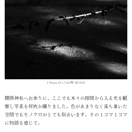
135mm f4 1/160秒 ISO100
腰掛神社へお参りに、ここでも木々の隙間から入る光を観
察し写真を何枚か撮りました。色があまりなく落ち着いた
空間でもモノクロがとても似合います。その１コマ１コマ
に物語を感じて。