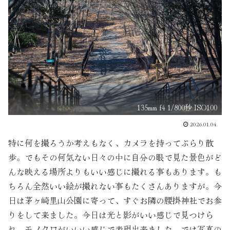
135mm f4 1/800秒 ISO100
2026.01.04
特に何を撮ろうか考えもなく、カメラを持ってぶらり散
歩。でもその何気ない日々の中に自分の眼で見た景色がど
んな映える場所よりもいい感じに撮れる事もあります。も
ちろん全然いい絵が撮れない事もたくさんありますが。今
日は茅ヶ崎里山公園に寄って、すぐお隣の腰掛神社でお参
りをして来ました。今日は光と影がいい感じで見つけら
れ、モノクロがいいい感じで表現出来ました。では写真の