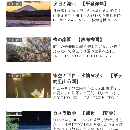
夕日の海へ 【平塚海岸】
カメラ散歩
日が落ちる時間帯に冬の海を見に夕焼け
に染まる空と海１日の終わりを感じる時
ISO80 135mm f8 1/160秒歩道橋の上夕日
に染まる時の光と影の一枚ISO80 135mm
f4 1/160秒こちらも歩道橋からの一枚
134号線を望遠で圧...
梅の楽園 【熱海梅園】
カメラ散歩
前回の熱海桜に続き梅園の方もいい感じ
だったので今回は梅園の世界へIS100
14mm f16 1/200秒 IS100 14mm f20
1/125秒 IS100 14mm f7.1 1/400秒
IS100 14mm f10 1/60秒 ...
寒空の下白い水仙が咲く 【茅ヶ
カメラ散歩
崎里山公園】
チューリップに続き今回は水仙可愛らし
い花びらの形寒い中元気に咲いていまし
たISO100 180mm f2.8 1/320秒 ISO100
180mm f2.8 1/160秒 ISO100 85mm f2.8
1/1250秒 どれも2輪並んで...
カメラ散歩 【鎌倉 円覚寺】
カメラ散歩
SONYからNIKONへカメラを移行しまし
た今回は初NIKONでの投稿になります鎌
倉のカメラ散歩どうぞ👐ISO200 24mm f8