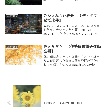
1/200秒 ISO160 24mm f8 1/250秒
ISO100 60mm f4 1/1000秒 I...
みなとみらい夜景 【ザ・タワー
カメラ散歩
横浜北仲】
46階から見える輝くみなとみらいの夜景
心休まるオシャレな空間へISO1600
50mm f1.4 1/30秒ISO800 50mm f1.4 1/30
秒46階のフロアは広々とした空間でぐる
っと一周回れる様になっていますISO800
50mm...
色とりどり 【伊勢原市総合運動
カメラ散歩
公園】
落ち葉が多くなって紅葉もそろそろ終わ
りの時期落ちた銀杏の葉が季節の移り変
わりを感じさせて135mm f4 1/1250秒
ISO100135mm f1.8 1/1600秒 ISO100銀杏
の並木道に絵になるお年寄り135mm f1.8
1/...
夏の時間 【秦野戸川公園】