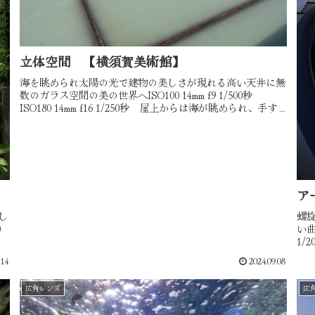
立体空間 【横須賀美術館】
海を眺められ太陽の光で建物の美しさが現れる高い天井に無
数のガラス空間の美の世界へISO100 14mm f9 1/500秒
ISO180 14mm f16 1/250秒 屋上からは海が眺められ、手すり
の曲線には光が当たり美しい影を見せてくれ...
ア
し
螺
0
い曲
1/2
秒 
.14
2024.09.08
広角レンズ
広