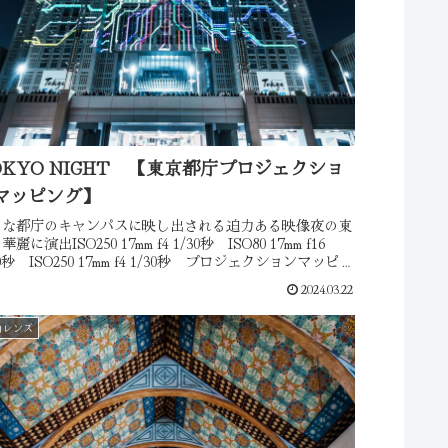
OKYO NIGHT 【東京都庁プロジェクショ
マッピング】
きな都庁のキャンパスに映し出される迫力ある映像夜の東
麗に演出ISO250 17mm f4 1/30秒 ISO80 17mm f16
30秒 ISO250 17mm f4 1/30秒 プロジェクションマッピン
始まるまで付近をス...
2024.03.22
角レンズ