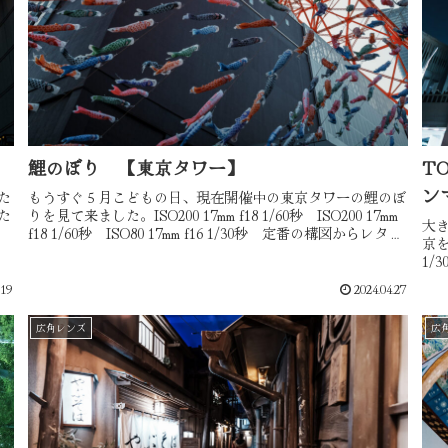
鯉のぼり 【東京タワー】
T
ン
た
もうすぐ５月こどもの日、現在開催中の東京タワーの鯉のぼ
た
りを見て来ました。ISO200 17mm f18 1/60秒 ISO200 17mm
大
は
f18 1/60秒 ISO80 17mm f16 1/30秒 定番の構図からレタッ
京を華
チで雰囲気を変えて...
1/
グが
.19
2024.04.27
広角レンズ
広