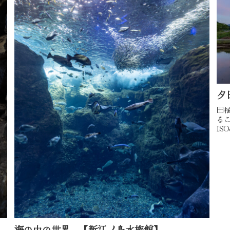
夕
田
るこ
ISO
麗に
海の中の世界 【新江ノ島水族館】