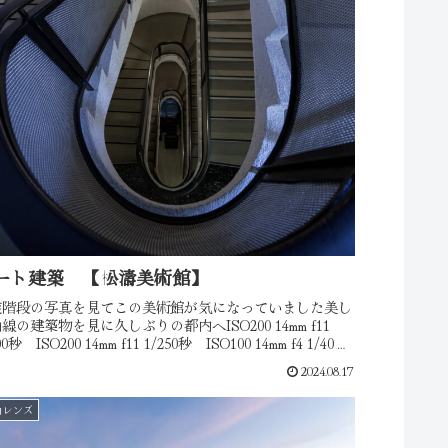
ート建築 【松濤美術館】
旋階段の写真を見てこの美術館が気になっていました美し
線の建築物を見に久しぶりの都内へISO200 14mm f11
00秒 ISO200 14mm f11 1/250秒 ISO100 14mm f4 1/4000
中庭がくり抜...
2024.08.17
角レンズ