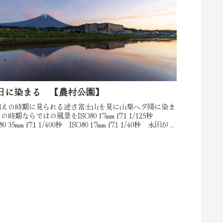
日に染まる 【農村公園】
植えの時期に見られる逆さ富士山を見に山梨へ夕陽に染ま
の時期ならではの風景をISO80 17mm f7.1 1/125秒
80 35mm f7.1 1/400秒 ISO80 17mm f7.1 1/40秒 水田が綺
オレンジ色染...