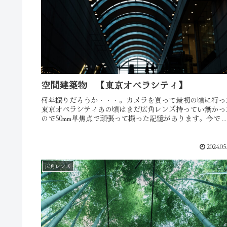
空間建築物 【東京オペラシティ】
何年振りだろうか・・・。カメラを買って最初の頃に行っ
東京オペラシティあの頃はまだ広角レンズ持ってい無かっ
ので50mm単焦点で頑張って撮った記憶があります。今で
色々レンズも揃ったので、あの頃出来なかった表現
を・・・。ISO640 17m...
2024.05
広角レンズ