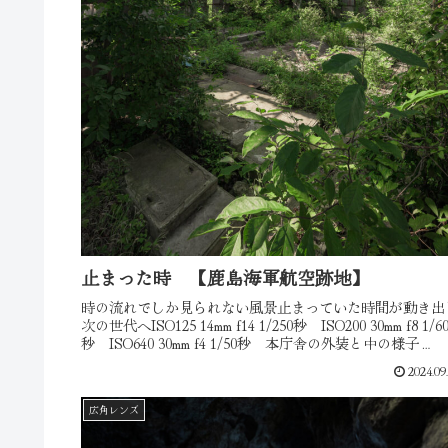
止まった時 【鹿島海軍航空跡地】
時の流れでしか見られない風景止まっていた時間が動き出
次の世代へISO125 14mm f14 1/250秒 ISO200 30mm f8 1/6
秒 ISO640 30mm f4 1/50秒 本庁舎の外装と中の様子
ISO200 14mm ...
2024.09
広角レンズ