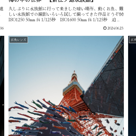
進
久しぶりに水族館に行って来ました暗い場所、動くお魚、難
m
しい水族館での撮影いろいろ試して撮ってきた作品どうぞ👐
ISO1250 50mm f4 1/125秒 ISO1600 50mm f4 1/125秒 迫力
あるインパクトがある一枚と色鮮やかな...
.06
2024.06.23
広角レンズ
広