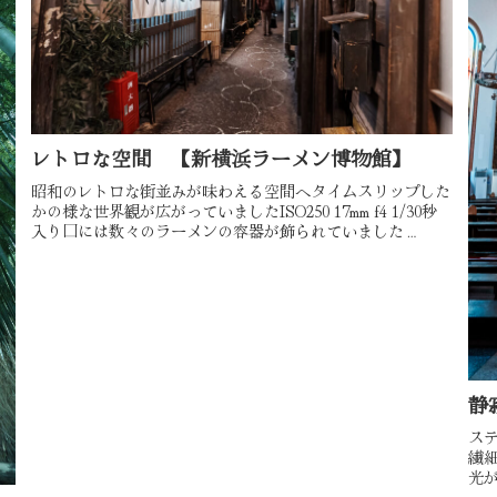
レトロな空間 【新横浜ラーメン博物館】
昭和のレトロな街並みが味わえる空間へタイムスリップした
かの様な世界観が広がっていましたISO250 17mm f4 1/30秒
入り口には数々のラーメンの容器が飾られていました
ISO1600 17mm f4 1/25秒 ISO3200 17...
静
ス
繊
光
ます