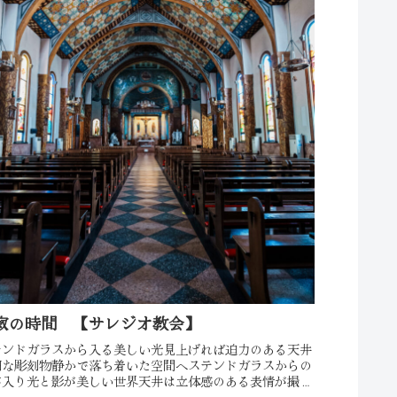
寂の時間 【サレジオ教会】
テンドガラスから入る美しい光見上げれば迫力のある天井
細な彫刻物静かで落ち着いた空間へステンドガラスからの
が入り光と影が美しい世界天井は立体感のある表情が撮れ
ISO2500 16mm f4 1/30秒鮮やかな内装に外からの優しい