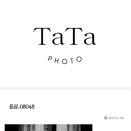
ffdf-08048
2023.11.18