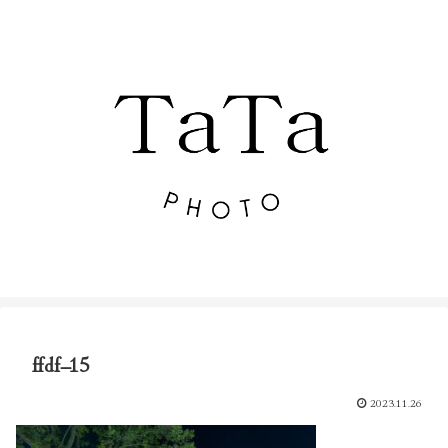
ffdf–15
2023.11.26